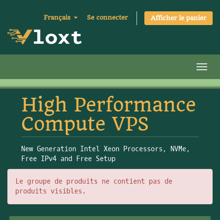
Français
Se connecter
Afficher le panier
Bascu
High Performance
Compute VPS
New Generation Intel Xeon Processors, NVMe,
Free IPv4 and Free Setup
Le groupe de produits ne contient pas de
produits visibles.